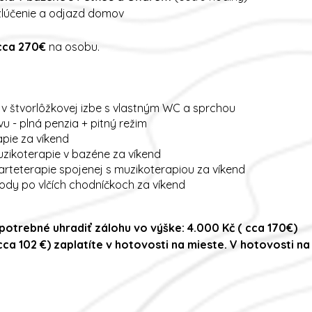
ozlúčenie a odjazd domov
 cca 270€
na osobu.
 v štvorlôžkovej izbe s vlastným WC a sprchou
u - plná penzia + pitný režim
apie za víkend
uzikoterapie v bazéne za víkend
rteterapie spojenej s muzikoterapiou za víkend
rody po vlčích chodníčkoch za víkend
potrebné uhradiť zálohu vo výške: 4.000 Kč ( cca 170€)
ca 102 €) zaplatíte v hotovosti na mieste. V hotovosti na