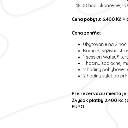
– 18:00 hod. ukončenie, r
Cena pobytu: 6.400 Kč =
Cena zahŕňa:
Ubytovanie na 2 noci
Komplet výživnú strav
1 session Watsu® ter
1 hodinu spoločnej m
2 hodiny pohybovej a
2 hodiny výlet do prí
Pre rezerváciu miesta je 
Zvyšok platby 2.400 Kč (c
EURO.