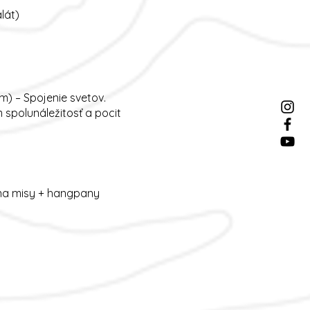
lát)
) – Spojenie svetov.
spolunáležitosť a pocit
 na misy + hangpany