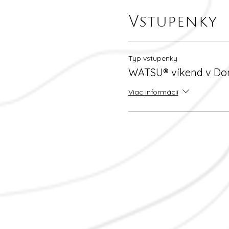
Vstupenky
Typ vstupenky
WATSU® víkend v Do
Viac informácií