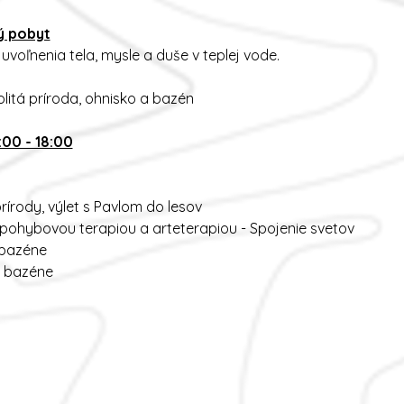
ý pobyt
oľnenia tela, mysle a duše v teplej vode.
litá príroda, ohnisko a bazén
5:00 - 18:00
 prírody, výlet s Pavlom do lesov
 pohybovou terapiou a arteterapiou - Spojenie svetov
v bazéne
v bazéne