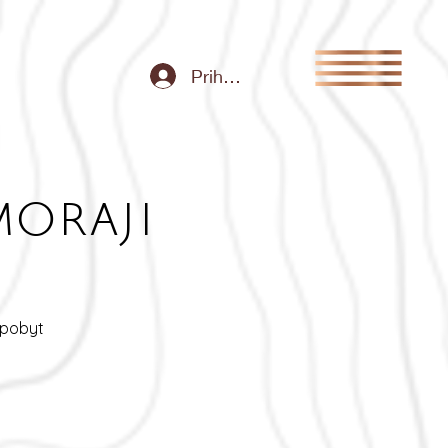
Prihlásiť sa
oraji
 pobyt