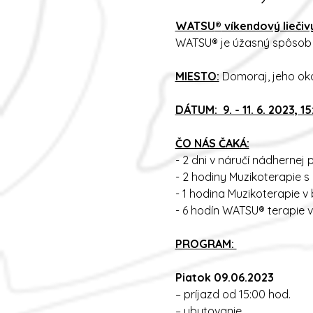
WATSU
®
víkendový liečiv
WATSU® je úžasný spôsob uv
MIESTO:
Domoraj, jeho oko
DÁTUM: 9. - 11. 6. 2023, 1
ČO NÁS ČAKÁ:
- 2 dni v náručí nádhernej
- 2 hodiny Muzikoterapie s
- 1 hodina Muzikoterapie 
- 6 hodín WATSU® terapie 
PROGRAM:
Piatok 09.06.2023
– príjazd od 15:00 hod.
– ubytovanie