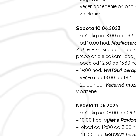
– večer posedenie pri ohn
– zdieľanie
Sobota 10.06.2023
– raňajky od: 8:00 do 09:3
– od 10:00 hod.
Muzikotera
Zažijete krásny ponor do s
prepojenia s celkom, lebo
– obed od 12:30 do 13:30 h
– 14:00 hod.
WATSU
®
terap
– večera od 18:00 do 19:30
– 20:00 hod.
Večerná muzi
v bazéne
Nedeľa 11.06.2023
– raňajky od 08:00 do 09:
– 10:00 hod.
výlet s Pavlom
– obed od 12:00 do13:00 h
– 14:00 hod.
WATSU
®
tera