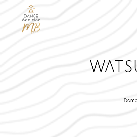
WATS
Domor