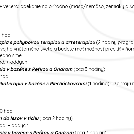
i + večera: opekanie na prírodno (mäso/nemäso, zemiaky a ša
0 hod.
pia s pohybovou terapiou a arteterapiou
(2 hodiny program
vojho vnútorného sveta a budete mať možnosť precítiť v ňom 
 jedno sme.
od. + oddych
ia v bazéne
s Peťkou a Ondrom
(cca 3 hodiny)
 hod.
koterapia v bazéne s Plecháčkovcami
(1 hodina) – zahrajú
30 hod.
 do lesov v tichu
( cca 2 hodiny)
od. + oddych
pia v bazéne
s Peťkou a Ondrom
(cca 3 hodiny)