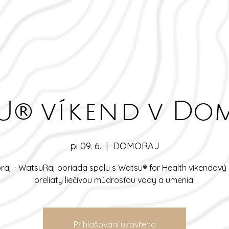
U® víkend v Dom
pi 09. 6.
  |  
DOMORAJ
aj - WatsuRaj poriada spolu s Watsu® for Health víkendový
Přihlašování uzavřeno