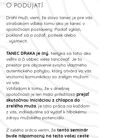
O podujatí
Drahí muži, viem, že slovo tanec je pre vás
strašiakom vďaka tomu ako je tanec v
spoločnosti postavený. Podať výkon,
pokloniť sa a zožať...potlesk alebo
...výsmech.
TANEC DRAKA je iný.
Netýka sa toho ako
veľmi a či vôbec viete tancovať. Je to
priestor pre objavenie svojho vlastného
autentického pohybu, ktorý otvára vo vás
vnútornú komunikáciu so zrelým mužom
vo vás.
Vzhľadom k tomu, že v dnešnej
spoločnosti je len málo príležitostí
prejsť
skutočnou iniciáciou z chlapca do
zrelého muža
, je táto práca na každom
z vás, individuálne sa vydať k hlbokému
zdroju mužského potenciálu.
Z celého srdca verím, že
tento seminár
bude nápomocný na tejto vašej ceste