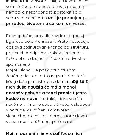
individualitu v živote. Takýto človek sa len
veľmi ťažko presviedča o svojej vlastnej
nemoci a neschopnosti postarať sa o
seba sebestačne. Hlavne
je prepojený s
prírodou, životom a celkom univerza.
Pochopiteľne, pravidlo rozdeľuj a panuj
by zrazu bolo v ohrození. Preto nastupuje
doslova zošnurovanie tanca do štruktúry,
presných predpisov, krokových variácii,
ťažko obmedzujúcich ľudskú tvorivosť a
spontaneitu.
Mojou úlohou je poskytnúť mužom i
ženám priestor na to aby sa tieto staré
kódy duše priniesli do vedomia, a
by sa z
nich duša naučila čo má a mohol
nastať v pohybe a tanci prepis týchto
kódov na nové.
Na také, ktoré vedú k
novému vnímaniu seba v živote, k slobode
v pohybe, k uvoľneniu a otvoreniu
vlastného potenciálu, darov, ktoré človek
v sebe nosí a túžia byt prejavené.
Mojim poslaním je vracať ľudom ich