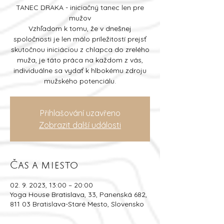
TANEC DRAKA - iniciačný tanec len pre
mužov
Vzhľadom k tomu, že v dnešnej
spoločnosti je len málo príležitostí prejsť
skutočnou iniciáciou z chlapca do zrelého
muža, je táto práca na každom z vás,
individuálne sa vydať k hlbokému zdroju
Přihlašování uzavřeno
Zobrazit další události
Čas a miesto
02. 9. 2023, 13:00 – 20:00
Yoga House Bratislava, 33, Panenská 682,
811 03 Bratislava-Staré Mesto, Slovensko