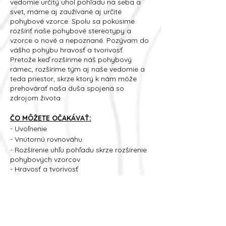
vedomie určitý uhol pohľadu na seba a
svet, máme aj zaužívané aj určité
pohybové vzorce. Spolu sa pokúsime
rozšíriť naše pohybové stereotypy a
vzorce o nové a nepoznané. Pozývam do
vášho pohybu hravosť a tvorivosť.
Pretože keď rozšírime náš pohybový
rámec, rozšírime tým aj naše vedomie a
teda priestor, skrze ktorý k nám môže
prehovárať naša duša spojená so
zdrojom života.
ČO MÔŽETE OČAKÁVAŤ:
- Uvoľnenie
- Vnútornú rovnováhu
- Rozšírenie uhľu pohľadu skrze rozšírenie
pohybových vzorcov
- Hravosť a tvorivosť
- Návrat života do žíl
- Energiu tvorenia
- Otvorenie nového rozsahu potenciálu
- Zosilnenie vnímania samého seba a
svojich potrieb