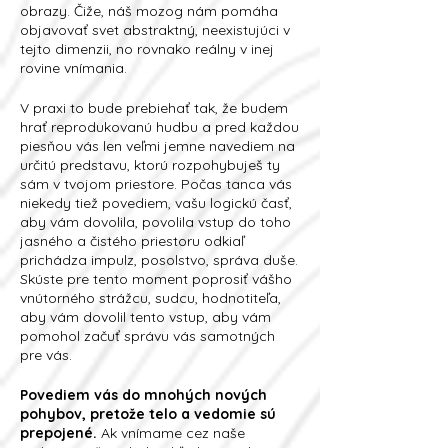
obrazy. Čiže, náš mozog nám pomáha
objavovať svet abstraktný, neexistujúci v
tejto dimenzii, no rovnako reálny v inej
rovine vnímania.
V praxi to bude prebiehať tak, že budem
hrať reprodukovanú hudbu a pred každou
piesňou vás len veľmi jemne navediem na
určitú predstavu, ktorú rozpohybuješ ty
sám v tvojom priestore. Počas tanca vás
niekedy tiež povediem, vašu logickú časť,
aby vám dovolila, povolila vstup do toho
jasného a čistého priestoru odkiaľ
prichádza impulz, posolstvo, správa duše.
Skúste pre tento moment poprosiť vášho
vnútorného strážcu, sudcu, hodnotiteľa,
aby vám dovolil tento vstup, aby vám
pomohol začuť správu vás samotných
pre vás.
Povediem vás do mnohých nových
pohybov, pretože telo a vedomie sú
prepojené.
Ak vnímame cez naše