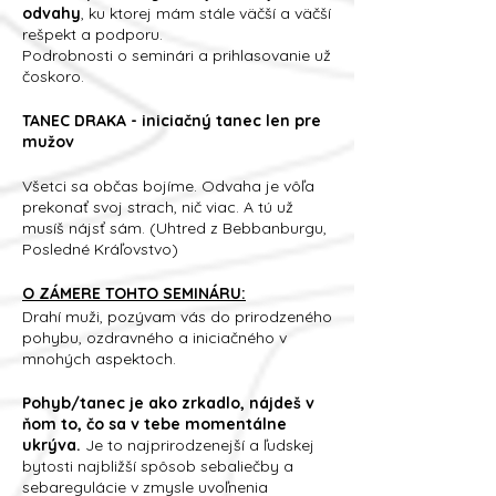
odvahy
, ku ktorej mám stále väčší a väčší
rešpekt a podporu.
Podrobnosti o seminári a prihlasovanie už
čoskoro.
TANEC DRAKA - iniciačný tanec len pre
mužov
Všetci sa občas bojíme. Odvaha je vôľa
prekonať svoj strach, nič viac. A tú už
musíš nájsť sám. (Uhtred z Bebbanburgu,
Posledné Kráľovstvo)
O ZÁMERE TOHTO SEMINÁRU:
Drahí muži, pozývam vás do prirodzeného
pohybu, ozdravného a iniciačného v
mnohých aspektoch.
Pohyb/tanec je ako zrkadlo, nájdeš v
ňom to, čo sa v tebe momentálne
ukrýva.
Je to najprirodzenejší a ľudskej
bytosti najbližší spôsob sebaliečby a
sebaregulácie v zmysle uvoľnenia