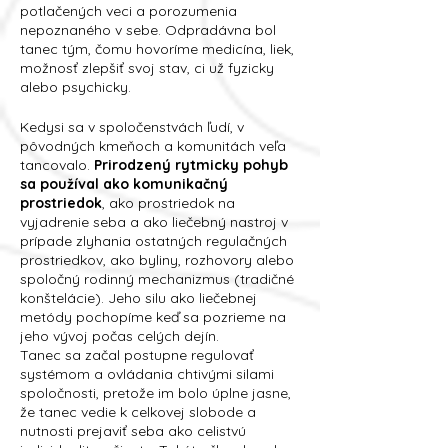
potlačených veci a porozumenia
nepoznaného v sebe. Odpradávna bol
tanec tým, čomu hovoríme medicína, liek,
možnosť zlepšiť svoj stav, ci už fyzicky
alebo psychicky.
Kedysi sa v spoločenstvách ľudí, v
pôvodných kmeňoch a komunitách veľa
tancovalo.
Prirodzený rytmicky pohyb
sa používal ako komunikačný
prostriedok
, ako prostriedok na
vyjadrenie seba a ako liečebný nastroj v
prípade zlyhania ostatných regulačných
prostriedkov, ako byliny, rozhovory alebo
spoločný rodinný mechanizmus (tradičné
konštelácie). Jeho silu ako liečebnej
metódy pochopíme keď sa pozrieme na
jeho vývoj počas celých dejín.
Tanec sa začal postupne regulovať
systémom a ovládania chtivými silami
spoločnosti, pretože im bolo úplne jasne,
že tanec vedie k celkovej slobode a
nutnosti prejaviť seba ako celistvú