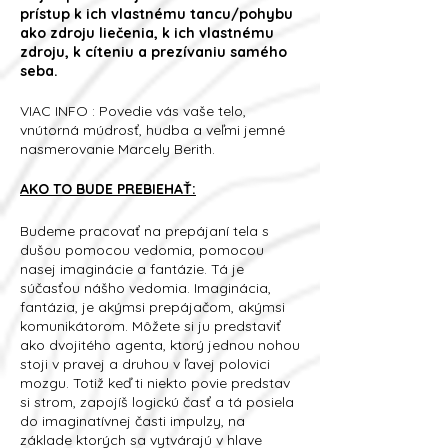
prístup k ich vlastnému tancu/pohybu
ako zdroju liečenia, k ich vlastnému
zdroju, k cíteniu a prezívaniu samého
seba.
VIAC INFO : Povedie vás vaše telo,
vnútorná múdrosť, hudba a veľmi jemné
nasmerovanie Marcely Berith.
AKO TO BUDE PREBIEHAŤ:
Budeme pracovať na prepájaní tela s
dušou pomocou vedomia, pomocou
nasej imaginácie a fantázie. Tá je
súčasťou nášho vedomia. Imaginácia,
fantázia, je akýmsi prepájačom, akýmsi
komunikátorom. Môžete si ju predstaviť
ako dvojitého agenta, ktorý jednou nohou
stoji v pravej a druhou v ľavej polovici
mozgu. Totiž keď ti niekto povie predstav
si strom, zapojíš logickú časť a tá posiela
do imaginatívnej časti impulzy, na
základe ktorých sa vytvárajú v hlave