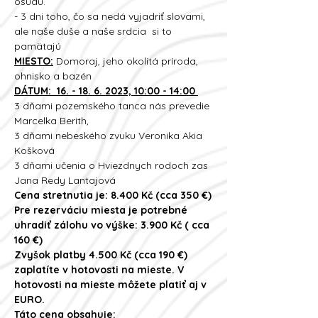
osudu.   
- 3 dni toho, čo sa nedá vyjadriť slovami, 
ale naše duše a naše srdcia  si to 
pamätajú     
MIESTO:
 Domoraj, jeho okolitá príroda, 
ohnisko a bazén   
DÁTUM:  16. - 18. 6. 2023, 10:00 - 14:00 
3 dňami pozemského tanca nás prevedie 
Marcelka Berith,   
3 dňami nebeského zvuku Veronika Akia 
Košková   
3 dňami učenia o Hviezdnych rodoch zas 
Jana Redy Lantajová
Cena stretnutia je: 8.400 Kč (cca 350 €)
Pre rezerváciu miesta je potrebné 
uhradiť zálohu vo výške: 3.900 Kč ( cca 
160 €)
Zvyšok platby 4.500 Kč (cca 190 €) 
zaplatíte v hotovosti na mieste. V 
hotovosti na mieste môžete platiť aj v 
EURO.
Táto cena obsahuje: