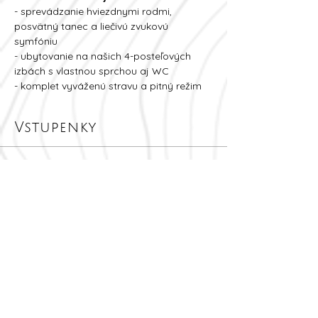
- sprevádzanie hviezdnymi rodmi, 
posvätný tanec a liečivú zvukovú 
symfóniu
- ubytovanie na našich 4-posteľových 
izbách s vlastnou sprchou aj WC 
- komplet vyváženú stravu a pitný režim 
Vstupenky
Predaj sa skončil
Typ vstupenky
HVIEZDNE RODY - SYMFÓNIA
Viac informácií
Cena
3 900,00 CZK