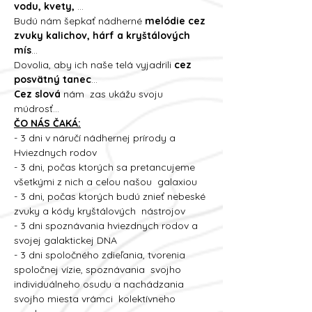
vodu, kvety,
 ... 
Budú nám šepkať nádherné 
melódie cez 
zvuky kalichov, hárf a kryštálových 
mís
...   
Dovolia, aby ich naše telá vyjadrili 
cez 
posvätný tanec
... 
Cez slová 
nám  zas ukážu svoju 
múdrosť...   
ČO NÁS ČAKÁ:
- 3 dni v náručí nádhernej prírody a 
Hviezdnych rodov     
- 3 dni, počas ktorých sa pretancujeme 
všetkými z nich a celou našou  galaxiou   
- 3 dni, počas ktorých budú znieť nebeské 
zvuky a kódy kryštálových  nástrojov   
- 3 dni spoznávania hviezdnych rodov a 
svojej galaktickej DNA   
- 3 dni spoločného zdieľania, tvorenia 
spoločnej vízie, spoznávania  svojho 
individuálneho osudu a nachádzania 
svojho miesta vrámci  kolektívneho 