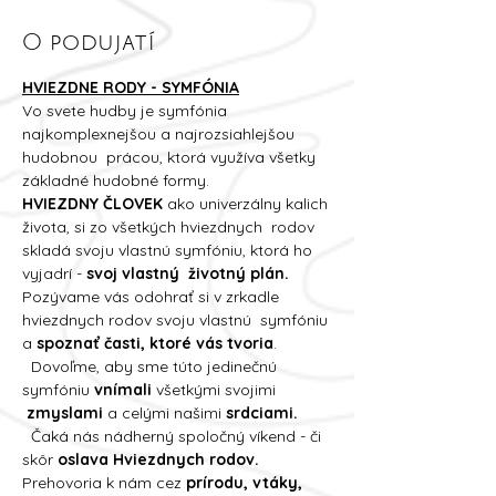
O podujatí
HVIEZDNE RODY - SYMFÓNIA
Vo svete hudby je symfónia 
najkomplexnejšou a najrozsiahlejšou 
hudobnou  prácou, ktorá využíva všetky 
základné hudobné formy.   
HVIEZDNY ČLOVEK
 ako univerzálny kalich 
života, si zo všetkých hviezdnych  rodov 
skladá svoju vlastnú symfóniu, ktorá ho 
vyjadrí - 
svoj vlastný  životný plán.
Pozývame vás odohrať si v zrkadle 
hviezdnych rodov svoju vlastnú  symfóniu 
a 
spoznať časti, ktoré vás tvoria
. 
  Dovoľme, aby sme túto jedinečnú 
symfóniu 
vnímali 
všetkými svojimi 
zmyslami
 a celými našimi 
srdciami.
  Čaká nás nádherný spoločný víkend - či 
skôr 
oslava Hviezdnych rodov.
Prehovoria k nám cez 
prírodu, vtáky, 