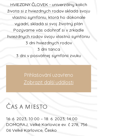
HVIEZDNY ČLOVEK - univerzálny kalich
života si z hviezdnych rodov skladá svoju
vlastnú symfóniu, ktorá ho dokonale
vyjadrí, skladá si svoj životný plán
Pozývame vás odohrať si v zrkadle
hviezdnych rodov svoju vlastnú symfóniu
3 dni hviezdnych rodov
3 dni tanca
3 dni v posvätnej symfónii zvuku
Přihlašování uzavřeno
Zobrazit další události
Čas a miesto
16. 6. 2023, 10:00 – 18. 6. 2023, 14:00
DOMORAJ, Velké Karlovice ev. č 278, 756
06 Velké Karlovice, Česko