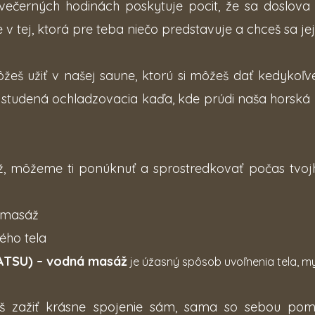
večerných hodinách poskytuje pocit, že sa doslova
 v tej, ktorá pre teba niečo predstavuje a chceš sa jej 
môžeš užiť v našej saune, ktorú si môžeš dať kedykoľv
 studená ochladzovacia kaďa, kde prúdi naša horská ľ
ž, môžeme ti ponúknuť a sprostredkovať počas tvo
 masáž
ého tela
ATSU)
– vodná masáž
je úžas
ný spôsob uvoľnenia tela, my
š zažiť krásne spojenie sám, sama so sebou p