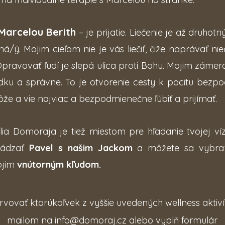
 Marcelou Berith
– je prijatie. Liečenie je až druhot
á/ý. Mojim cieľom nie je vás liečiť, čiže naprávať ni
ravovať ľudí je slepá ulica proti Bohu. Mojim zámero
adku a správne. To je otvorenie cesty k pocitu bezp
môže a vie najviac a bezpodmienečne ľúbiť a prijímať.
ia Domoraja je tiež miestom pre hľadanie tvojej vízi
vádzať
Pavel s našim Jackom
a môžete sa vybrať
ojim
vnútorným kľudom.
rvovať ktorúkoľvek z vyššie uvedených wellness aktivít
mailom na
info@domoraj.cz
alebo vyplň formulár