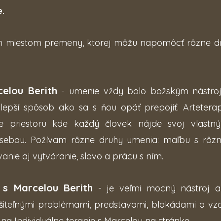
.
m miestom premeny, ktorej môžu napomôcť rôzne dr
celou Berith
- umenie vždy bolo božským nástro
jlepší spôsob ako sa s ňou opäť prepojiť. Artetera
e priestoru kde každý človek nájde svoj vlastn
sebou. Požívam rôzne druhy umenia: maľbu s rôzny
vanie aj vytváranie, slovo a prácu s ním.
s Marcelou Berith
- je veľmi mocný nástroj a
šiteľnými problémami, predstavami, blokádami a vzo
k na Individuálne terapie s Marcelou na stránke.