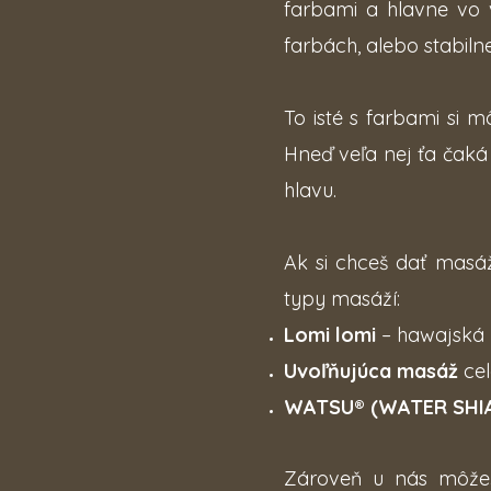
farbami a hlavne vo 
farbách, alebo stabilne
To isté s farbami si 
Hneď veľa nej ťa čaká
hlavu.
Ak si chceš dať masá
typy masáží:
Lomi lomi
– hawajská
Uvoľňujúca masáž
cel
WATSU® (WATER SHI
Zároveň u nás môže