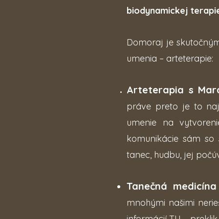
biodynamickej terapie
Domoraj je skutočný
umenia – arteterapie:
Arteterapia s Mar
práve preto je to na
umenie na vytvoreni
komunikácie sám so 
tanec, hudbu, jej počú
Tanečná medicína 
mnohými našimi nerie
informácií TU – prekli