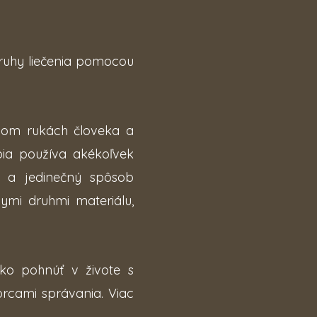
uhy liečenia pomocou
jom rukách človeka a
pia používa akékoľvek
ý a jedinečný spôsob
mi druhmi materiálu,
ko pohnúť v živote s
rcami správania. Viac