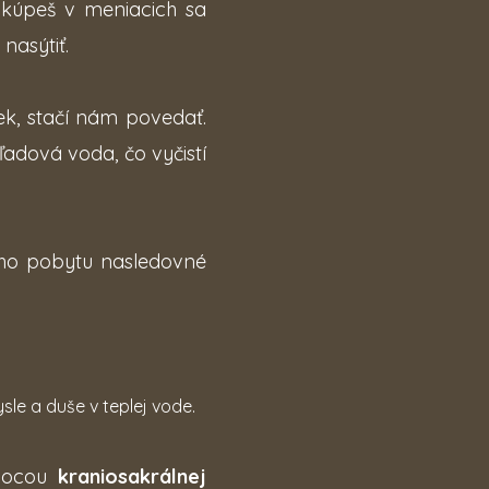
 kúpeš v meniacich sa
nasýtiť.
ek, stačí nám povedať.
adová voda, čo vyčistí
jho pobytu
nasledovné
sle a duše v teplej vode.
omocou
kraniosakrálnej