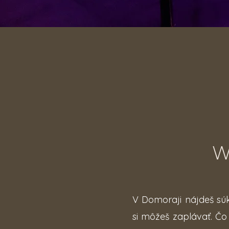
W
V Domoraji nájdeš s
si môžeš zaplávať. Čo