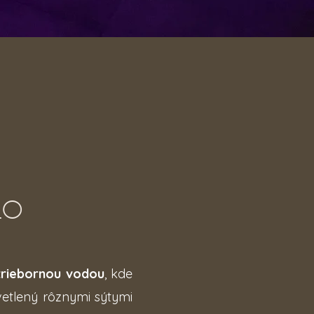
LO
triebornou vodou
, kde
vetlený rôznymi sýtymi