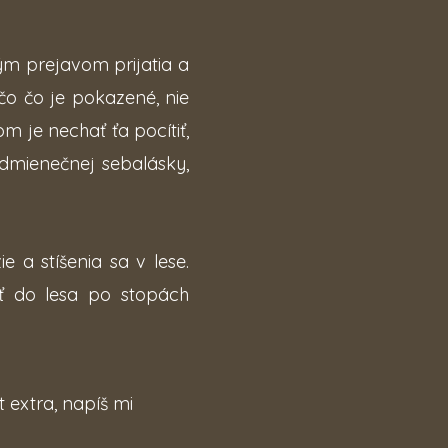
ným prejavom prijatia a
ečo čo je pokazené, nie
m je nechať ťa pocítiť,
odmienečnej sebalásky,
e a stíšenia sa v lese.
 do lesa po stopách
 extra, napíš mi