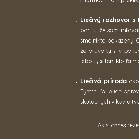
Liečivý rozhovor s
pocitu, že som milovan
sme nikto pokazený. Op
že práve ty si v pori
lebo ty si ten, kto ťa 
Liečivá príroda
okol
Týmto ťa bude spre
skutočných vlkov a tv
Ak si chces reze