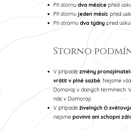
Při stornu
dva měsíce
před usk
Při stornu
jeden měsíc
před us
Při strornu
dva týdny
před usku
Storno podmín
V případě
změny pronajímatel
vrátit v plné sazbě
. Nejsme vša
Domoraj v daných termínech. Vě
nás v Domoraji.
V případě
živelných či světový
nejsme
povinni ani schopni zál