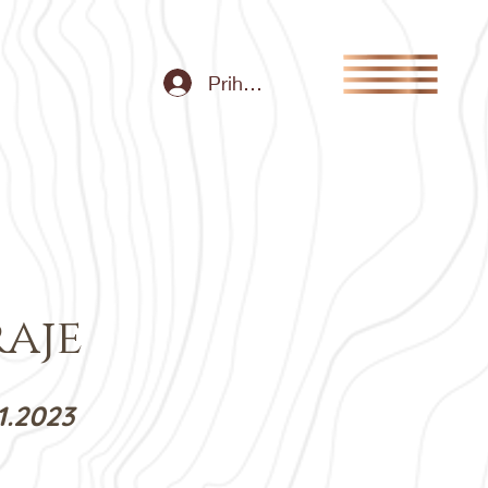
Prihlásiť sa
aje
1.2
023