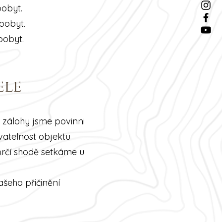
obyt.
pobyt.
obyt.​
ele
zálohy jsme povinni
vatelnost objektu
ůrčí shodě setkáme u
ašeho přičinění