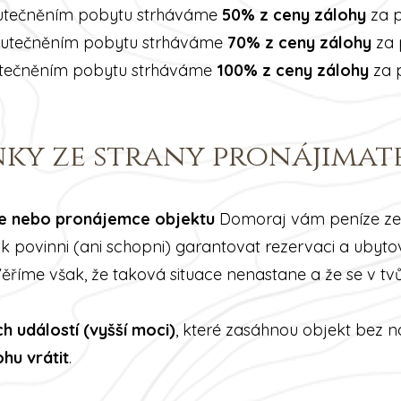
utečněním pobytu strháváme
50% z ceny zálohy
za p
kutečněním pobytu strháváme
70% z ceny zálohy
za 
tečněním pobytu strháváme
100% z ceny zálohy
za p
ky ze strany pronájimat
e nebo pronájemce objektu
Domoraj vám peníze ze 
k povinni (ani schopni) garantovat rezervaci a ubyto
říme však, že taková situace nenastane a že se v tv
ch událostí (vyšší moci)
, které zasáhnou objekt bez n
ohu vrátit
.